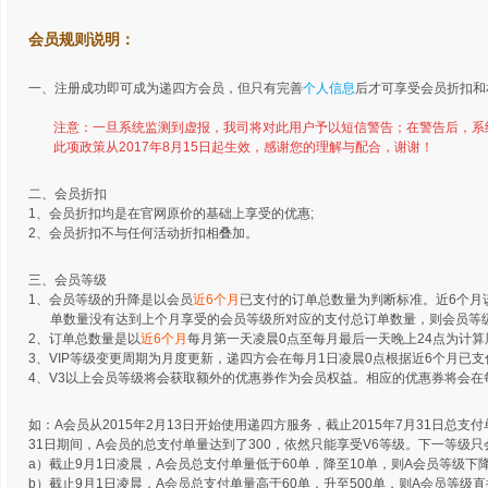
会员规则说明：
一、注册成功即可成为递四方会员，但只有完善
个人信息
后才可享受会员折扣和
注意：
一旦系统监测到虚报，我司将对此用户予以短信警告；
在警告后，系
此项政策从2017年8月15日起生效，感谢您的理解与配合，谢谢！
二、会员折扣
1、会员折扣均是在官网原价的基础上享受的优惠;
2、会员折扣不与任何活动折扣相叠加。
三、会员等级
1、会员等级的升降是以会员
近6个月
已支付的订单总数量为判断标准。近6个月
单数量没有达到上个月享受的会员等级所对应的支付总订单数量，则会员等
2、订单总数量是以
近6个月
每月第一天凌晨0点至每月最后一天晚上24点为计
3、VIP等级变更周期为月度更新，递四方会在每月1日凌晨0点根据近6个月已
4、V3以上会员等级将会获取额外的优惠券作为会员权益。相应的优惠券将会在每
如：A会员从2015年2月13日开始使用递四方服务，截止2015年7月31日总支付
31日期间，A会员的总支付单量达到了300，依然只能享受V6等级。下一等级只
a）截止9月1日凌晨，A会员总支付单量低于60单，降至10单，则A会员等级下降
b）截止9月1日凌晨，A会员总支付单量高于60单，升至500单，则A会员等级直